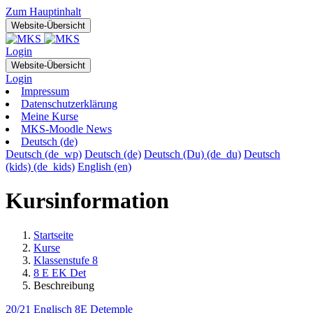
Zum Hauptinhalt
Website-Übersicht
Login
Website-Übersicht
Login
Impressum
Datenschutzerklärung
Meine Kurse
MKS-Moodle News
Deutsch ‎(de)‎
Deutsch ‎(de_wp)‎
Deutsch ‎(de)‎
Deutsch (Du) ‎(de_du)‎
Deutsch
(kids) ‎(de_kids)‎
English ‎(en)‎
Kursinformation
Startseite
Kurse
Klassenstufe 8
8 E EK Det
Beschreibung
20/21 Englisch 8E Detemple