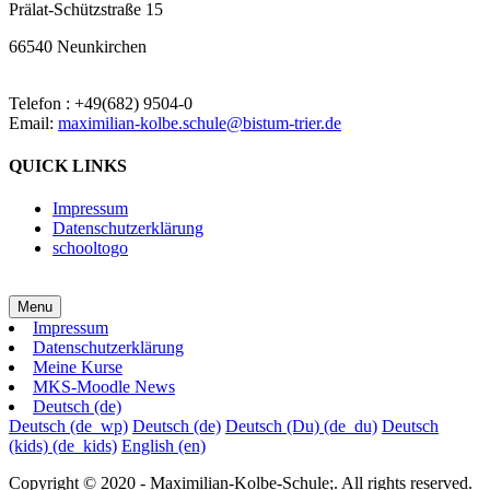
Prälat-Schützstraße 15
66540 Neunkirchen
Telefon : +49(682) 9504-0
Email:
maximilian-kolbe.schule@bistum-trier.de
QUICK LINKS
Impressum
Datenschutzerklärung
schooltogo
Menu
Impressum
Datenschutzerklärung
Meine Kurse
MKS-Moodle News
Deutsch ‎(de)‎
Deutsch ‎(de_wp)‎
Deutsch ‎(de)‎
Deutsch (Du) ‎(de_du)‎
Deutsch
(kids) ‎(de_kids)‎
English ‎(en)‎
Copyright © 2020 - Maximilian-Kolbe-Schule;. All rights reserved.