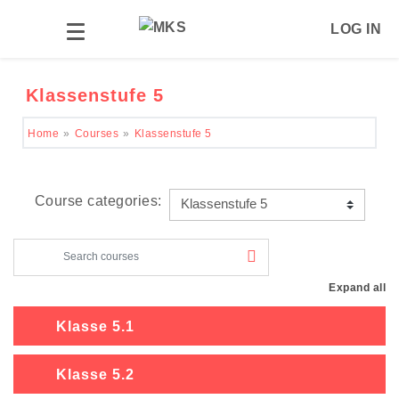
LOG IN
Side panel
Skip to main content
Klassenstufe 5
Home
Courses
Klassenstufe 5
Course categories:
Search courses
Expand all
Klasse 5.1
Klasse 5.2